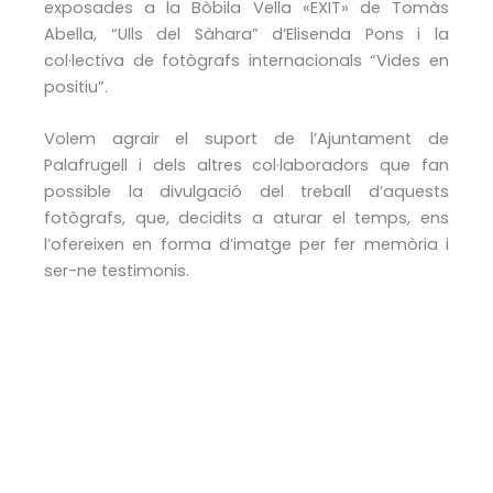
exposades a la Bòbila Vella «EXIT» de Tomàs
Abella, “Ulls del Sàhara” d’Elisenda Pons i la
col·lectiva de fotògrafs internacionals “Vides en
positiu”.
Volem agrair el suport de l’Ajuntament de
Palafrugell i dels altres col·laboradors que fan
possible la divulgació del treball d’aquests
fotògrafs, que, decidits a aturar el temps, ens
l’ofereixen en forma d’imatge per fer memòria i
ser-ne testimonis.